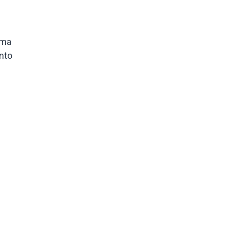
ema
nto