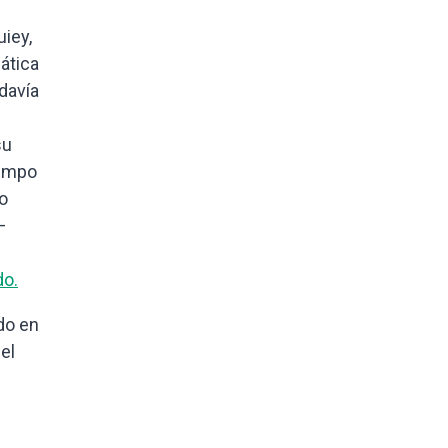
iey,
ática
davía
su
iempo
io
—
do.
do en
el