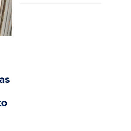
las
to