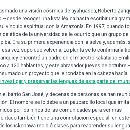
lasmado una visión cósmica de ayahuasca, Roberto Zariqu
s —desde recoger una lista léxica hasta escribir una gram
u vínculo espiritual con la Amazonía. En 1997, cuando to
 de ética de la universidad se le ocurrió que un grupo de
piba. Era su primera experiencia con la selva y, además, 
 esa vez supo que volvería. La planta se lo confirmaría t
 Zariquiey encontró un padre en el maestro kakataibo Emil
inco a 120 hablantes, y este abrasador jueves de octubre 
nsumado un proyecto que le rondaba en la cabeza hacía
a investigar y preservar las lenguas de esta parte del mun
en el barrio San José, y decenas de personas se han reuni
ón. El nombre se lo debe a un paucarcillo local que imita 
midos por los niños de las comunidades para ser más
asentado también tiene una connotación especial: en este
de los iskonawa recibió clases para reaprender su lengua