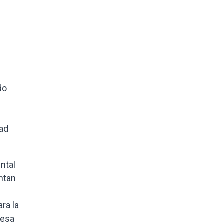
do
dad
ntal
ntan
ra la
 esa