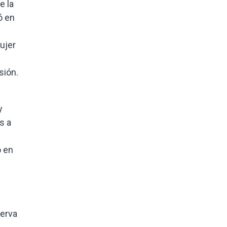
e la
ó en
ujer
sión.
y
s a
o en
serva