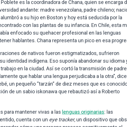
a Poblete es la coordinadora de Chana, quien se encarga d
diversidad andante: madre venezolana, padre chileno; naci
 alumbró a su hijo en Boston y hoy está seducida por la
ontrado con las plantas de su infancia. En Chile, esta m
había enfocado su quehacer profesional en las lenguas
tener hablantes. Chana representa un pico en esa progre
aciones de nativos fueron estigmatizados, sufrieron
 su identidad indígena. Eso suponía abandonar su idioma 
trabajo en la ciudad. Así se cortó la transmisión de padre
amente que hablar una lengua perjudicaba a la otra”, dice
ebé, un pequeño “tarzán” de diez meses que es conocid
ción de un sabio iskonawa que rebautizó así a Roberto
es para mantener vivas a las
lenguas originarias
: las
sentido, cuenta con un
eye tracker
, un dispositivo que ob