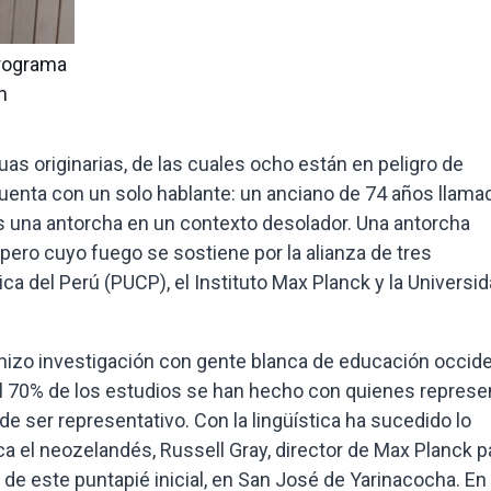
programa
n
uas originarias, de las cuales ocho están en peligro de
 cuenta con un solo hablante: un anciano de 74 años llama
s una antorcha en un contexto desolador. Una antorcha
 pero cuyo fuego se sostiene por la alianza de tres
lica del Perú (PUCP), el Instituto Max Planck y la Universi
hizo investigación con gente blanca de educación occide
 El 70% de los estudios se han hecho con quienes represe
e ser representativo. Con la lingüística ha sucedido lo
ica el neozelandés, Russell Gray, director de Max Planck pa
s de este puntapié inicial, en San José de Yarinacocha. En